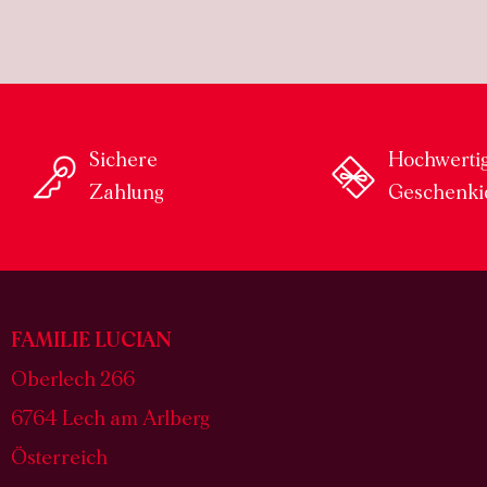
Sichere
Hochwerti
Zahlung
Geschenki
FAMILIE LUCIAN
Oberlech 266
6764 Lech am Arlberg
Österreich